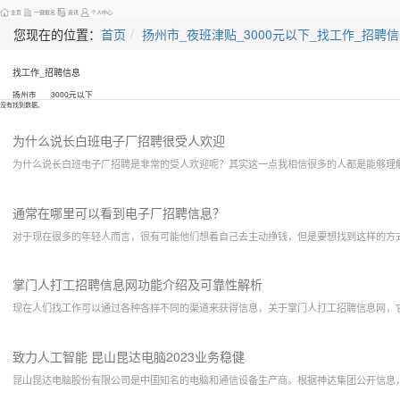
主页
一键报名
资讯
个人中心
您现在的位置：
首页
扬州市_夜班津贴_3000元以下_找工作_招聘
找工作_招聘信息
扬州市
3000元以下
没有找到数据。
为什么说长白班电子厂招聘很受人欢迎
为什么说长白班电子厂招聘是非常的受人欢迎呢？其实这一点我相信很多的人都是能够理
通常在哪里可以看到电子厂招聘信息？
对于现在很多的年轻人而言，很有可能他们想着自己去主动挣钱，但是要想找到这样的方
掌门人打工招聘信息网功能介绍及可靠性解析
现在人们找工作可以通过各种各样不同的渠道来获得信息，关于掌门人打工招聘信息网，
致力人工智能 昆山昆达电脑2023业务稳健
昆山昆达电脑股份有限公司是中国知名的电脑和通信设备生产商。根据神达集团公开信息，2