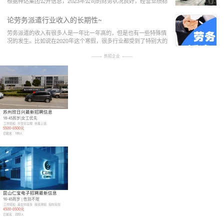
根据神达集团公开信息，2023年公司的财务状况良好，经营业绩稳
步提升。在产品方面，公司在2023年推出
论劳务派遣行业收入的长期性~
劳务派遣的收入有很多人是一年比一年高的，但是也有一些特殊情
况的发生。比如说在2020年这个寒假，很多行业都受到了特别大的
打击。劳务派遣这个行业就是其中的一种，因
热招企业
苏州欣日兴最新招聘信息
18-45周岁|女工优先
工作轻松
不穿无尘服
坐着上班
5500-6500元
已报名：
189
人
昆山仁宝电子招聘最新信息
16-45周岁 | 性别不限
工作轻松
美女帅哥多
夜班津贴
包吃包住
4500-6500元
已报名：
2202
人