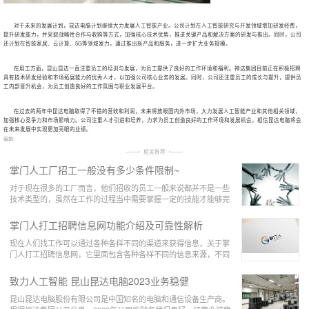
对于未来的发展计划，昆达电脑计划继续大力发展人工智能产业。公司计划在人工智能研究与开发领域增加研发经费，
提升研发能力，并采取战略性合作与收购等方式，加强核心技术优势，推进关键产品和解决方案的研发与推出。同时，公司
还计划在智能家居、云计算、5G等领域发力，通过推出新产品和服务，进一步扩大业务规模。
在用工方面，昆山昆达一直注重员工的培训与发展，为员工提供了良好的工作环境和福利。神达集团目前正在积极招聘
具有技术研发经验和市场拓展能力的优秀人才，以加强公司核心业务的发展。同时，公司还注重员工的成长与提升，提供员
工内部晋升机会，为员工创造良好的工作氛围与职业发展平台。
在过去的两年中昆达电脑取得了不错的营收和利润，未来将放眼国内外市场，大力发展人工智能产业和其他相关领域，
加强核心竞争力和市场影响力。公司注重人才引进和培养，力求为员工创造良好的工作环境和发展机会。相信昆达电脑将会
在未来发展中实现更加亮眼的业绩。
编辑：
相关推荐
掌门人工厂招工一般没有多少条件限制~
对于现在很多的工厂而言，他们招收的员工一般来说都并不是一些
技术类型的，虽然在工作的过程当中需要掌握一定的技能才能够完
成工作，但是这些技能是非常容易掌握的，通过短
掌门人打工招聘信息网功能介绍及可靠性解析
现在人们找工作可以通过各种各样不同的渠道来获得信息，关于掌
门人打工招聘信息网，它里面包含各种各样不同的信息来源，不同
职业取向的人，他们都可以在上面了解到关于自己
致力人工智能 昆山昆达电脑2023业务稳健
昆山昆达电脑股份有限公司是中国知名的电脑和通信设备生产商。