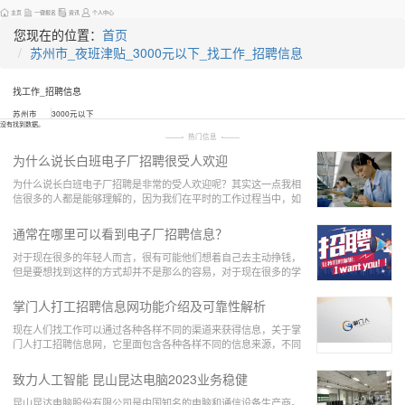
主页
一键报名
资讯
个人中心
您现在的位置：
首页
苏州市_夜班津贴_3000元以下_找工作_招聘信息
找工作_招聘信息
苏州市
3000元以下
没有找到数据。
热门信息
为什么说长白班电子厂招聘很受人欢迎
为什么说长白班电子厂招聘是非常的受人欢迎呢？其实这一点我相
信很多的人都是能够理解的，因为我们在平时的工作过程当中，如
果说我们觉得一个工厂是长时间上白班的话，那么
通常在哪里可以看到电子厂招聘信息？
对于现在很多的年轻人而言，很有可能他们想着自己去主动挣钱，
但是要想找到这样的方式却并不是那么的容易，对于现在很多的学
生而言，他们最好的方式就是在暑假或者是在寒假
掌门人打工招聘信息网功能介绍及可靠性解析
现在人们找工作可以通过各种各样不同的渠道来获得信息，关于掌
门人打工招聘信息网，它里面包含各种各样不同的信息来源，不同
职业取向的人，他们都可以在上面了解到关于自己
致力人工智能 昆山昆达电脑2023业务稳健
昆山昆达电脑股份有限公司是中国知名的电脑和通信设备生产商。