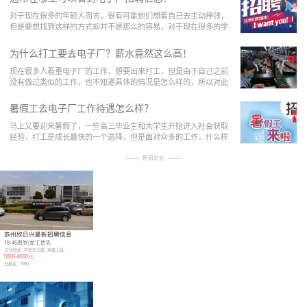
对于现在很多的年轻人而言，很有可能他们想着自己去主动挣钱，
但是要想找到这样的方式却并不是那么的容易，对于现在很多的学
生而言，他们最好的方式就是在暑假或者是在寒假
为什么打工要去电子厂？薪水竟然这么高！
现在很多人看重电子厂的工作，想要出来打工，但是由于自己之前
没有做过类似的工作，也不知道具体的情况是怎么样的，所以对此
也是比较烦恼的。那么，为什么打工要去电子厂？
暑假工去电子厂工作待遇怎么样？
马上又要迎来暑假了，一些高三毕业生和大学生开始进入社会获取
经验，打工是成长最快的一个选择，但是面对众多的工作，什么样
的适合我们呢，我们应该怎么选择呢？有的同学问
热招企业
苏州欣日兴最新招聘信息
18-45周岁|女工优先
工作轻松
不穿无尘服
坐着上班
5500-6500元
已报名：
189
人