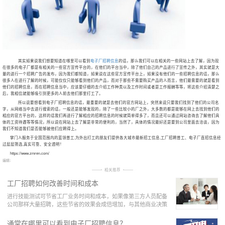
其实如果说我们想要知道在哪里可以看到
电子厂招聘信息
的话，那么我们可以在相关的一些网站上去了解，因为现
在很多的电子厂都是有相关的一些官方宣传平台的，在他们的平台当中，除了他们自己的产品进行了宣传之外，其实就是大
量的进行一个招聘广告的发布，因为我们都知道，如果说在这些官方宣传平台上，如果没有他们的一些招聘信息的话，那么
很多人在进行了解的时候，可能仅仅只能够看到他们的产品，而对于那些不需要购买产品的人而言，他们最需要的就是看到
他们的招聘信息，而在招聘信息当中，应该要仔细的去介绍工作种类以及工作时间或者是工作报酬等等，将这些介绍清楚之
后，我相信就能够吸引到更多的人前去他们那里打工了。
所以说要想看到
电子厂招聘信息
的话，最重要的就是去他们的官方网站上，突然来说只要我们找到了他们的公司名
字，从网络当中去进行搜索的话，一般还是能够发现的，除了一些比较小的厂之外，大多数的都是能够在网上去找到他们的
相应的官方平台的，这样的话我们再进行了解相应的招聘信息的时候就简单得多了，而且还可以通过网站咨询去了解他们具
体的工资待遇等等情况，所以说在网站上去了解是非常的便利的，当然了，具体的情况最好还是要到公司里面去洽谈，因为
我们不知道我们是否能够被他们应聘得上。
掌门人服务于全国范围内的蓝领普工,为外出打工的朋友们提供各大城市最新招工信息,工厂招聘普工、电子厂直招信息经
过层层筛选,真实可靠、安全透明！
https://www.zmren.com/
编辑：
相关推荐
工厂招聘如何改善时间和成本
进行技能测试可节省工厂业务时间和成本，如果像第三方人员配备
公司那样大量招聘，这些节省的效果会成倍增加，与其他商业决策
类似，如果缺乏详细的技能测试策略，可能会错失
通常在哪里可以看到电子厂招聘信息？