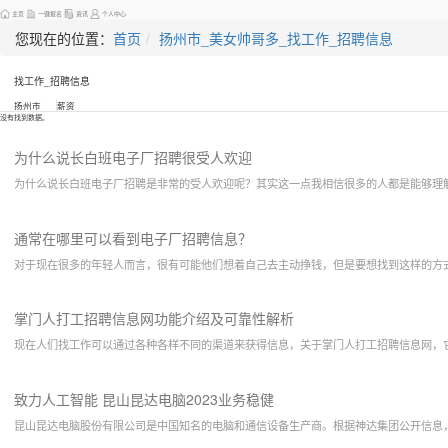
主页
一键报名
资讯
个人中心
您现在的位置：
首页
扬州市_美女帅哥多_找工作_招聘信息
找工作_招聘信息
扬州市
薪资
没有找到数据。
为什么说长白班电子厂招聘很受人欢迎
为什么说长白班电子厂招聘是非常的受人欢迎呢？其实这一点我相信很多的人都是能够理
通常在哪里可以看到电子厂招聘信息？
对于现在很多的年轻人而言，很有可能他们想着自己去主动挣钱，但是要想找到这样的方
掌门人打工招聘信息网功能介绍及可靠性解析
现在人们找工作可以通过各种各样不同的渠道来获得信息，关于掌门人打工招聘信息网，
致力人工智能 昆山昆达电脑2023业务稳健
昆山昆达电脑股份有限公司是中国知名的电脑和通信设备生产商。根据神达集团公开信息，2