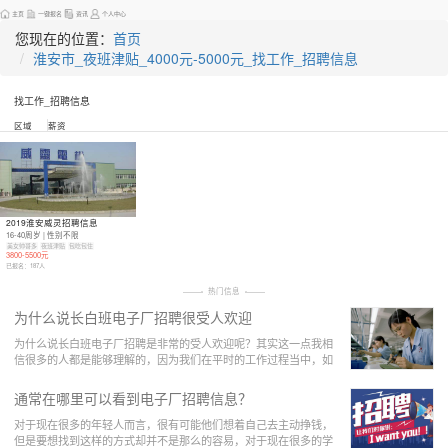
主页
一键报名
资讯
个人中心
您现在的位置：
首页
淮安市_夜班津贴_4000元-5000元_找工作_招聘信息
找工作_招聘信息
区域
薪资
2019淮安威灵招聘信息
16-40周岁 | 性别不限
美女帅哥多
夜班津贴
包吃包住
3800-5500元
已报名：
187
人
热门信息
为什么说长白班电子厂招聘很受人欢迎
为什么说长白班电子厂招聘是非常的受人欢迎呢？其实这一点我相
信很多的人都是能够理解的，因为我们在平时的工作过程当中，如
果说我们觉得一个工厂是长时间上白班的话，那么
通常在哪里可以看到电子厂招聘信息？
对于现在很多的年轻人而言，很有可能他们想着自己去主动挣钱，
但是要想找到这样的方式却并不是那么的容易，对于现在很多的学