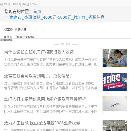
主页
一键报名
资讯
个人中心
您现在的位置：
首页
南京市_夜班津贴_4000元-5000元_找工作_招聘信息
找工作_招聘信息
南京市
4000元-5000元
没有找到数据。
热门信息
为什么说长白班电子厂招聘很受人欢迎
为什么说长白班电子厂招聘是非常的受人欢迎呢？其实这一点我相
信很多的人都是能够理解的，因为我们在平时的工作过程当中，如
果说我们觉得一个工厂是长时间上白班的话，那么
通常在哪里可以看到电子厂招聘信息？
对于现在很多的年轻人而言，很有可能他们想着自己去主动挣钱，
但是要想找到这样的方式却并不是那么的容易，对于现在很多的学
生而言，他们最好的方式就是在暑假或者是在寒假
掌门人打工招聘信息网功能介绍及可靠性解析
现在人们找工作可以通过各种各样不同的渠道来获得信息，关于掌
门人打工招聘信息网，它里面包含各种各样不同的信息来源，不同
职业取向的人，他们都可以在上面了解到关于自己
致力人工智能 昆山昆达电脑2023业务稳健
昆山昆达电脑股份有限公司是中国知名的电脑和通信设备生产商。