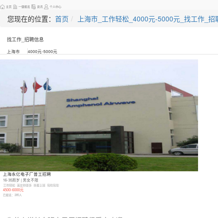
主页
一键报名
资讯
个人中心
您现在的位置：
首页
上海市_工作轻松_4000元-5000元_找工作_
找工作_招聘信息
上海市
4000元-5000元
上海永亿电子厂普工招聘
16-35周岁 | 男女不限
工作轻松
美女帅哥多
坐着上班
包吃包住
4500-6000元
已报名：
285
人