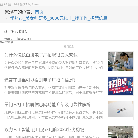
主页
一键报名
资讯
个人中心
您现在的位置：
首页
常州市_美女帅哥多_6000元以上_找工作_招聘信息
找工作_招聘信息
常州市
6000元以上
没有找到数据。
热门信息
为什么说长白班电子厂招聘很受人欢迎
为什么说长白班电子厂招聘是非常的受人欢迎呢？其实这一点我相
信很多的人都是能够理解的，因为我们在平时的工作过程当中，如
果说我们觉得一个工厂是长时间上白班的话，那么
通常在哪里可以看到电子厂招聘信息？
对于现在很多的年轻人而言，很有可能他们想着自己去主动挣钱，
但是要想找到这样的方式却并不是那么的容易，对于现在很多的学
生而言，他们最好的方式就是在暑假或者是在寒假
掌门人打工招聘信息网功能介绍及可靠性解析
现在人们找工作可以通过各种各样不同的渠道来获得信息，关于掌
门人打工招聘信息网，它里面包含各种各样不同的信息来源，不同
职业取向的人，他们都可以在上面了解到关于自己
致力人工智能 昆山昆达电脑2023业务稳健
昆山昆达电脑股份有限公司是中国知名的电脑和通信设备生产商。