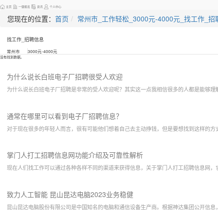
主页
一键报名
资讯
个人中心
您现在的位置：
首页
常州市_工作轻松_3000元-4000元_找工作_
找工作_招聘信息
常州市
3000元-4000元
没有找到数据。
为什么说长白班电子厂招聘很受人欢迎
为什么说长白班电子厂招聘是非常的受人欢迎呢？其实这一点我相信很多的人都是能够理
通常在哪里可以看到电子厂招聘信息？
对于现在很多的年轻人而言，很有可能他们想着自己去主动挣钱，但是要想找到这样的方
掌门人打工招聘信息网功能介绍及可靠性解析
现在人们找工作可以通过各种各样不同的渠道来获得信息，关于掌门人打工招聘信息网，
致力人工智能 昆山昆达电脑2023业务稳健
昆山昆达电脑股份有限公司是中国知名的电脑和通信设备生产商。根据神达集团公开信息，2