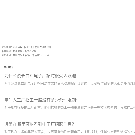
企业地址：
江苏省昆山市经济开发区玫瑰路68号
乘车路线：
昆山南站--百灵公寓站
接站地址：
27路白领公寓站下车后步行一公里
热门排行
为什么说长白班电子厂招聘很受人欢迎
为什么说长白班电子厂招聘是非常的受人欢迎呢？其实这一点我相信很多的人都是能够理
掌门人工厂招工一般没有多少条件限制~
对于现在很多的工厂而言，他们招收的员工一般来说都并不是一些技术类型的，虽然在工
通常在哪里可以看到电子厂招聘信息？
对于现在很多的年轻人而言，很有可能他们想着自己去主动挣钱，但是要想找到这样的方