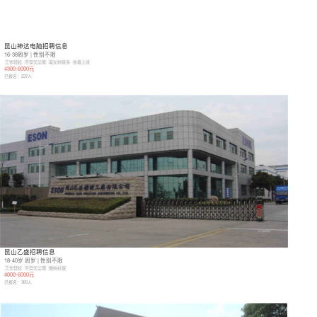
昆山神达电脑招聘信息
16-38周岁 | 性别不限
工作轻松
不穿无尘服
美女帅哥多
坐着上班
4300-6000元
已报名：
237
人
昆山乙盛招聘信息
18-40岁 周岁 | 性别不限
工作轻松
不穿无尘服
缴纳社保
4000-6000元
已报名：
360
人