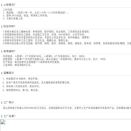
上班情况？
工作内容：
1、两班制，一周至少休一天，五天八小时（八小时外算加班）。
2、提供 26℃恒温、恒湿、明净的工作环境。
3、大部分坐着上班
吃住咋样？
1.世硕为每位员工缴纳社保：养老保险、医疗保险、失业保险、工伤保险及生育保险；
2.世硕提供标准化员工宿舍，内设独立卫生间、空调、24小时热水、公共烹饪间；
3.世硕为员工举办丰富多彩的大型活动，丰富员工的业余生活，如中秋晚会、球赛等；
4.世硕为符合条件之员工提供：生日礼品、晚婚礼金、晚育礼金。
5.世硕内设全套公共生活设施：图书馆、网吧、超市、美食街、邮局、理发店、医务室、体育馆、各项技能培训班(舞蹈、乐
有啥福利？
年资加给：入职满1、2个月各加100元，入职满3、4个月各加50元，合计：300元
技能津贴：入职满1个月可参与技能认证，每认证通过一次加薪50元，最多可认证三次，合计：150元
生产奖金：每月由单位主管根据个人绩效表现评定发放。
上班津贴：夜班津贴8元/天。
温馨提示
1、年龄要求18-40周岁，性别不限；
2、会26个英文字母及简单的加减法，无大烟疤或纹身和犯罪记录；
3、持有效二代身份证件，男女均可。
4、体检费用30元，笔1支，笔记本。
工厂简介
昆山世硕电子有限公司2014年4月正式成立，总规划面积40万平方米，主要代工生产时尚高端的手机系列产品，目前拥有4座
工厂在哪？