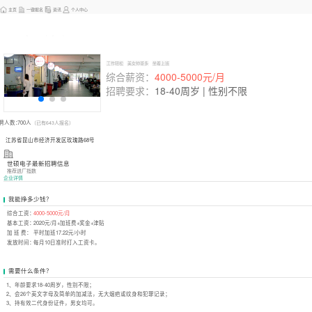
主页
一键报名
资讯
个人中心
世硕电子最新招聘
信息
工作轻松
美女帅哥多
坐着上班
综合薪资：
4000-5000
元/月
招聘要求：
18-40周岁 | 性别不限
聘人数：
700人
（已有643人报名）
江苏省昆山市经济开发区玫瑰路68号
世硕电子最新招聘信息
推荐进厂指数
企业详情
我能挣多少钱？
综合工资：
4000-5000元/月
基本工资：
2020元/月+加班费+奖金+津贴
加 班 费：
平时加班17.22元/小时
发放时间：
每月10日准时打入工资卡。
需要什么条件？
1、年龄要求18-40周岁，性别不限；
2、会26个英文字母及简单的加减法，无大烟疤或纹身和犯罪记录；
3、持有效二代身份证件，男女均可。