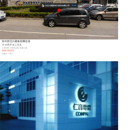
苏州欣日兴最新招聘信息
18-45周岁|女工优先
工作轻松
不穿无尘服
坐着上班
5500-6500元
已报名：
189
人