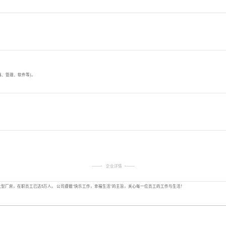
器、管理、软件等)。
企业详情
大型厂房，在职员工已达5万人。 公司遵循“快乐工作，幸福生活”的主旨，关心每一位员工的工作与生活！