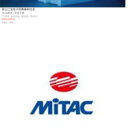
昆山仁宝电子招聘最新信息
16-45周岁 | 性别不限
工作轻松
美女帅哥多
夜班津贴
包吃包住
4500-6500元
已报名：
2202
人