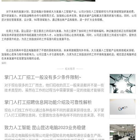
对于未来的发展计划，昆达电脑计划继续大力发展人工智能产业。公司计划在人工智能研究与开发领域增加研发经费，
提升研发能力，并采取战略性合作与收购等方式，加强核心技术优势，推进关键产品和解决方案的研发与推出。同时，公司
还计划在智能家居、云计算、5G等领域发力，通过推出新产品和服务，进一步扩大业务规模。
在用工方面，昆山昆达一直注重员工的培训与发展，为员工提供了良好的工作环境和福利。神达集团目前正在积极招聘
具有技术研发经验和市场拓展能力的优秀人才，以加强公司核心业务的发展。同时，公司还注重员工的成长与提升，提供员
工内部晋升机会，为员工创造良好的工作氛围与职业发展平台。
在过去的两年中昆达电脑取得了不错的营收和利润，未来将放眼国内外市场，大力发展人工智能产业和其他相关领域，
加强核心竞争力和市场影响力。公司注重人才引进和培养，力求为员工创造良好的工作环境和发展机会。相信昆达电脑将会
在未来发展中实现更加亮眼的业绩。
编辑：
相关推荐
掌门人工厂招工一般没有多少条件限制~
对于现在很多的工厂而言，他们招收的员工一般来说都并不是一些
技术类型的，虽然在工作的过程当中需要掌握一定的技能才能够完
成工作，但是这些技能是非常容易掌握的，通过短
掌门人打工招聘信息网功能介绍及可靠性解析
现在人们找工作可以通过各种各样不同的渠道来获得信息，关于掌
门人打工招聘信息网，它里面包含各种各样不同的信息来源，不同
职业取向的人，他们都可以在上面了解到关于自己
致力人工智能 昆山昆达电脑2023业务稳健
昆山昆达电脑股份有限公司是中国知名的电脑和通信设备生产商。