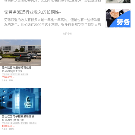
根据神达集团公开信息，2023年公司的财务状况良好，经营业绩稳
步提升。在产品方面，公司在2023年推出
论劳务派遣行业收入的长期性~
劳务派遣的收入有很多人是一年比一年高的，但是也有一些特殊情
况的发生。比如说在2020年这个寒假，很多行业都受到了特别大的
打击。劳务派遣这个行业就是其中的一种，因
热招企业
苏州欣日兴最新招聘信息
18-45周岁|女工优先
工作轻松
不穿无尘服
坐着上班
5500-6500元
已报名：
189
人
昆山仁宝电子招聘最新信息
16-45周岁 | 性别不限
工作轻松
美女帅哥多
夜班津贴
包吃包住
4500-6500元
已报名：
2202
人